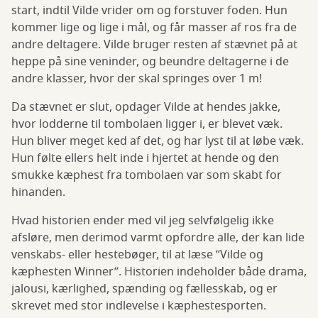
start, indtil Vilde vrider om og forstuver foden. Hun
kommer lige og lige i mål, og får masser af ros fra de
andre deltagere. Vilde bruger resten af stævnet på at
heppe på sine veninder, og beundre deltagerne i de
andre klasser, hvor der skal springes over 1 m!
Da stævnet er slut, opdager Vilde at hendes jakke,
hvor lodderne til tombolaen ligger i, er blevet væk.
Hun bliver meget ked af det, og har lyst til at løbe væk.
Hun følte ellers helt inde i hjertet at hende og den
smukke kæphest fra tombolaen var som skabt for
hinanden.
Hvad historien ender med vil jeg selvfølgelig ikke
afsløre, men derimod varmt opfordre alle, der kan lide
venskabs- eller hestebøger, til at læse ”Vilde og
kæphesten Winner”. Historien indeholder både drama,
jalousi, kærlighed, spænding og fællesskab, og er
skrevet med stor indlevelse i kæphestesporten.