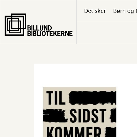
Gå
Det sker
Børn og 
til
hovedindhold
Forside