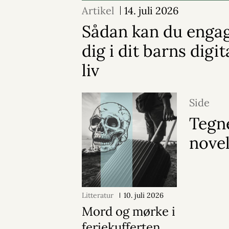
Artikel
14. juli 2026
Sådan kan du enga
dig i dit barns digit
liv
Side
Tegne
nove
Litteratur
10. juli 2026
Mord og mørke i
feriekufferten