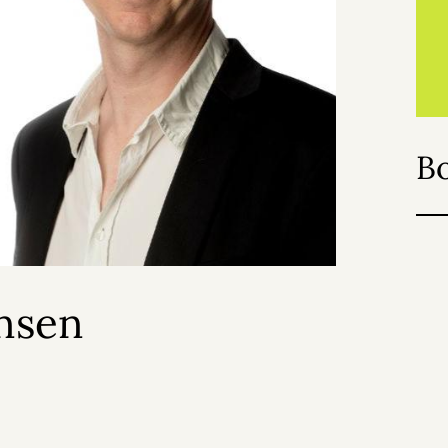
B
nsen