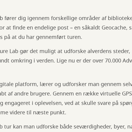
 fører dig igennem forskellige områder af biblioteke
r at finde en endelige post – en såkaldt Geocache, 
is på at du har gennemført turen.
re Lab gør det muligt at udforske alverdens steder, 
ndt omkring i verden. Lige nu er der over 70.000 Ad
igitale platform, lærer og udforsker man gennem sel
kabt af andre brugere. Gennem en række virtuelle GPS
 engageret i oplevelsen, ved at skulle svare på spø
mme videre til næste punkt.
b tur kan man udforske både seværdigheder, byer, 