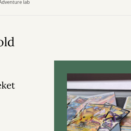
Adventure lab
old
eket