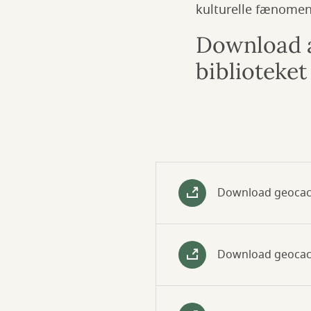
kulturelle fænomen
Download a
biblioteke
Download geocach
Download geocach