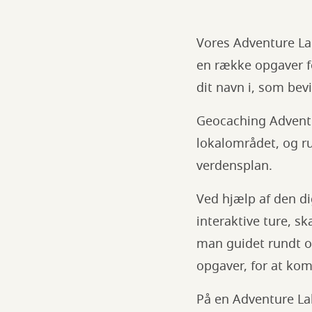
Vores Adventure Lab
en række opgaver fo
dit navn i, som bev
Geocaching Adventu
lokalområdet, og ru
verdensplan.
Ved hjælp af den d
interaktive ture, s
man guidet rundt og
opgaver, for at ko
På en Adventure La