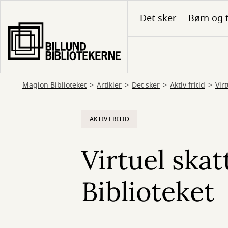
Gå
Det sker
Børn og 
til
hovedindhold
Magion Biblioteket
Artikler
Det sker
Aktiv fritid
Vir
AKTIV FRITID
Virtuel ska
Biblioteket