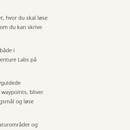
t, hvor du skal løse
som du kan skrive
både i
venture Labs på
vguidede
 waypoints, bliver
rgsmål og løse
naturområder og