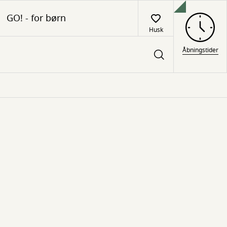
GO! - for børn
Husk
Åbningstider