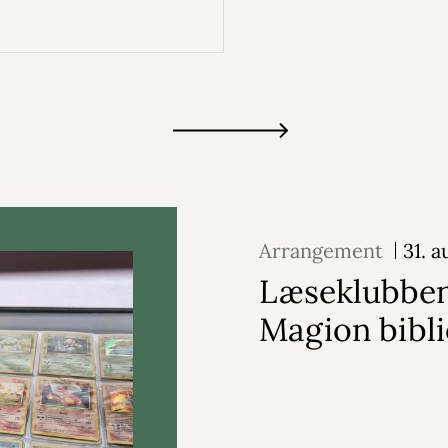
Arrangement
31. 
Læseklubben
Magion bibli