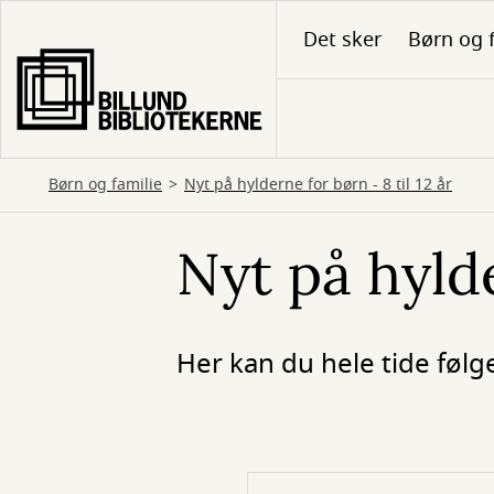
Gå
Det sker
Børn og 
til
hovedindhold
Børn og familie
Nyt på hylderne for børn - 8 til 12 år
Nyt på hylde
Her kan du hele tide følge