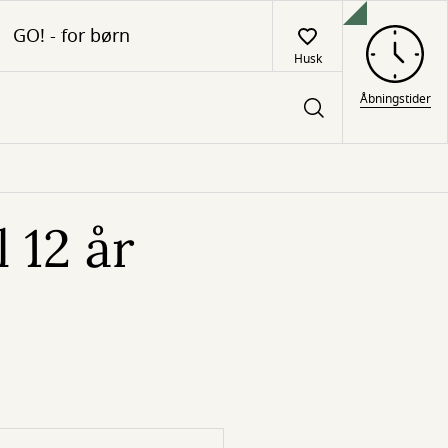
GO! - for børn
Husk
Åbningstider
 12 år