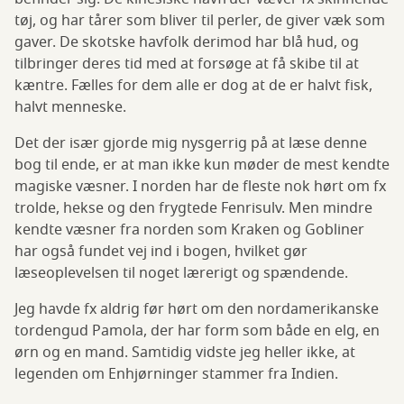
tøj, og har tårer som bliver til perler, de giver væk som
gaver. De skotske havfolk derimod har blå hud, og
tilbringer deres tid med at forsøge at få skibe til at
kæntre. Fælles for dem alle er dog at de er halvt fisk,
halvt menneske.
Det der især gjorde mig nysgerrig på at læse denne
bog til ende, er at man ikke kun møder de mest kendte
magiske væsner. I norden har de fleste nok hørt om fx
trolde, hekse og den frygtede Fenrisulv. Men mindre
kendte væsner fra norden som Kraken og Gobliner
har også fundet vej ind i bogen, hvilket gør
læseoplevelsen til noget lærerigt og spændende.
Jeg havde fx aldrig før hørt om den nordamerikanske
tordengud Pamola, der har form som både en elg, en
ørn og en mand. Samtidig vidste jeg heller ikke, at
legenden om Enhjørninger stammer fra Indien.