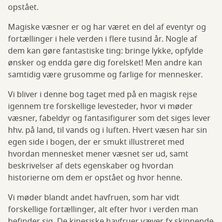
opstået.
Magiske væsner er og har været en del af eventyr og
fortællinger i hele verden i flere tusind år. Nogle af
dem kan gøre fantastiske ting: bringe lykke, opfylde
ønsker og endda gøre dig forelsket! Men andre kan
samtidig være grusomme og farlige for mennesker.
Vi bliver i denne bog taget med på en magisk rejse
igennem tre forskellige levesteder, hvor vi møder
væsner, fabeldyr og fantasifigurer som det siges lever
hhv. på land, til vands og i luften. Hvert væsen har sin
egen side i bogen, der er smukt illustreret med
hvordan mennesket mener væsnet ser ud, samt
beskrivelser af dets egenskaber og hvordan
historierne om dem er opstået og hvor henne.
Vi møder blandt andet havfruen, som har vidt
forskellige fortællinger, alt efter hvor i verden man
befinder sig. De kinesiske havfruer væver fx skinnende