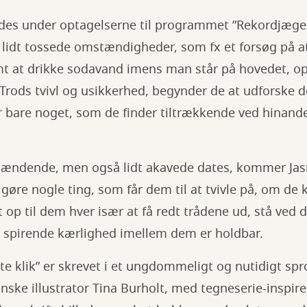
des under optagelserne til programmet ”Rekordjæge
e lidt tossede omstændigheder, som fx et forsøg på a
mt at drikke sodavand imens man står på hovedet, op
rods tvivl og usikkerhed, begynder de at udforske de
r bare noget, som de finder tiltrækkende ved hinande
spændende, men også lidt akavede dates, kommer Ja
er gøre nogle ting, som får dem til at tvivle på, om de 
 op til dem hver især at få redt trådene ud, stå ved d
n spirende kærlighed imellem dem er holdbar.
te klik” er skrevet i et ungdommeligt og nutidigt spro
danske illustrator Tina Burholt, med tegneserie-inspir