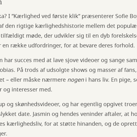
en
a? I ”Kærlighed ved første klik” præsenterer Sofie B
t af den rigtige kærlighedshistorie mellem det popul
 tilfældigt møde, der udvikler sig til en dyb forelske
r en række udfordringer, for at bevare deres forhold.
 har succes med at lave sjove videoer og sange s
ias. På trods af udsolgte shows og masser af fans, f
et – eller måske nærmere
nogen
i hans liv. En pige,
or og interesser med.
up og skønhedsvideoer, og har egentlig opgivet troe
islykket date. Jasmin og hendes veninder aftaler, at 
 kærlighedsliv, for at støtte hinanden, og de opret
ger.