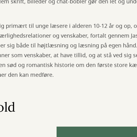
em skrift, billeder og chat-bobler gør den let og un
 primært til unge læsere i alderen 10-12 år og op, o
kærlighedsrelationer og venskaber, fortalt gennem J
er sig både til højtlæsning og læsning på egen hånd.
er som venskaber, at have tillid, og at stå ved sig 
 en sød og romantisk historie om den første store kær
aer den kan medføre.
old