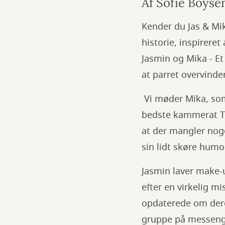
Af Sofie Boys
Kender du Jas & Mik
historie, inspirere
Jasmin og Mika - Et
at parret overvinde
Vi møder Mika, som
bedste kammerat Tob
at der mangler nog
sin lidt skøre hum
Jasmin laver make-
efter en virkelig m
opdaterede om deres
gruppe på messen