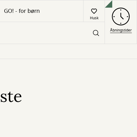
GO! - for børn
Husk
Åbningstider
ste