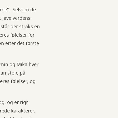
rne”. Selvom de
t lave verdens
står der straks en
res følelser for
n efter det første
smin og Mika hver
kan stole på
eres følelser, og
g, og er rigt
erede karakterer.