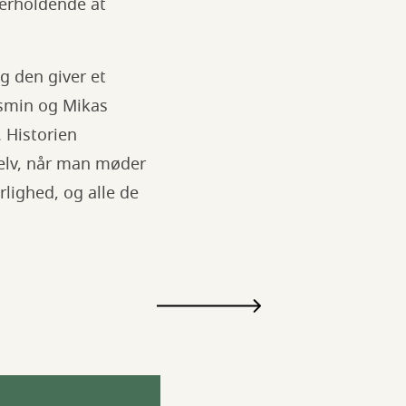
derholdende at
g den giver et
asmin og Mikas
 Historien
selv, når man møder
lighed, og alle de