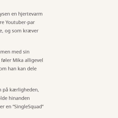
oysen en hjertevarm
ære Youtuber-par
lse, og som kræver
ammen med sin
øler Mika alligevel
 som han kan dele
n på kærligheden,
holde hinanden
ter en ”SingleSquad”