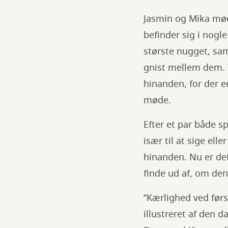
Jasmin og Mika mø
befinder sig i nogl
største nugget, sa
gnist mellem dem. T
hinanden, for der e
møde.
Efter et par både 
især til at sige ell
hinanden. Nu er det
finde ud af, om de
”Kærlighed ved førs
illustreret af den 