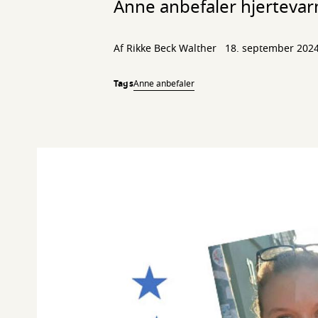
Anne anbefaler hjertevarm
Af
Rikke Beck Walther
18. september 202
Tags
Anne anbefaler