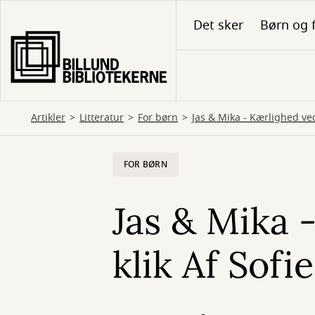
Gå
Det sker
Børn og 
til
hovedindhold
Artikler
Litteratur
For børn
Jas & Mika - Kærlighed ved
FOR BØRN
Jas & Mika 
klik Af Sofi