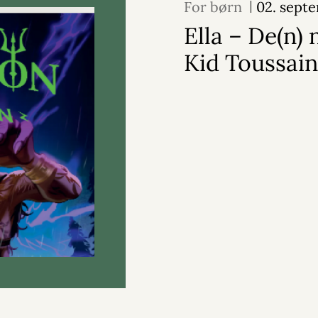
For børn
02. sept
Ella – De(n) 
Kid Toussain