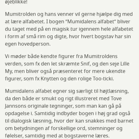
øjeblikke!
Mumitrolden og hans venner vil gerne hjælpe dig med
at lære alfabetet. I bogen ”Mumidalens alfabet” bliver
du taget med på en magisk tur igennem hele alfabetet
i form af små rim og digte, hvor hvert bogstav har sin
egen hovedperson.
Vi møder både kendte figurer fra Mumitroldens
verden, som fx den let skræmte Snif, og den seje Lille
My, men bliver også præsenteret for mere ukendte
figurer, som fx Knytten og den rolige Too-ticki.
Mumidalens alfabet egner sig særligt til højtlæsning,
da den både er smukt og rigt illustreret med Tove
Jannsons originale tegninger, som man kan gå på
opdagelse i. Samtidig indbyder bogen i høj grad også
til dialogisk læsning, hvor der kan snakkes med barnet
om betydningen af forskellige ord, stemninger og
følelser, samtidig med at bogstaverne læres.