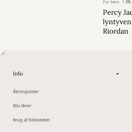
For børn
29.
Percy Ja
lyntyven
Riordan
Info
Åbningstider
Bliv låner
Brug af biblioteket