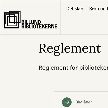
Gå
Det sker
Børn og 
til
hovedindhold
Reglement
Reglement for biblioteke
Bliv låner