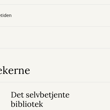
etiden
tekerne
Det selvbetjente
bibliotek