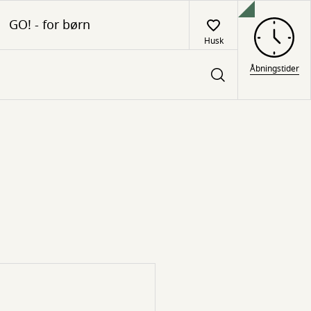
GO! - for børn
Husk
Åbningstider