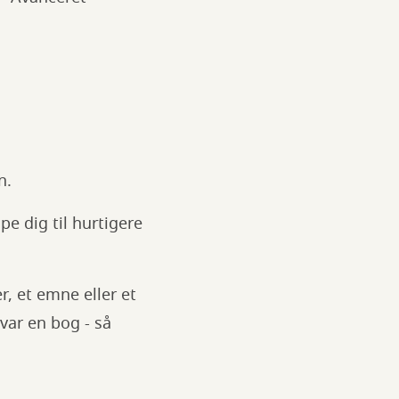
en.
pe dig til hurtigere
r, et emne eller et
 var en bog - så