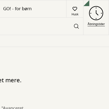
GO! - for børn
Husk
Åbningstider
et mere.
 "Avanceret