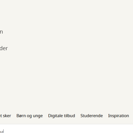
in
der