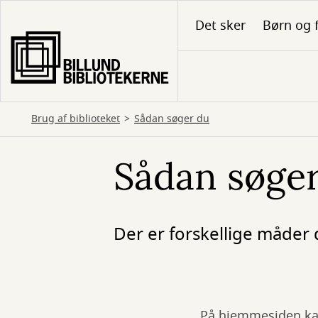
Gå
Det sker
Børn og 
til
hovedindhold
Brug af biblioteket
Sådan søger du
Sådan søge
Der er forskellige måder 
På hjemmesiden kan