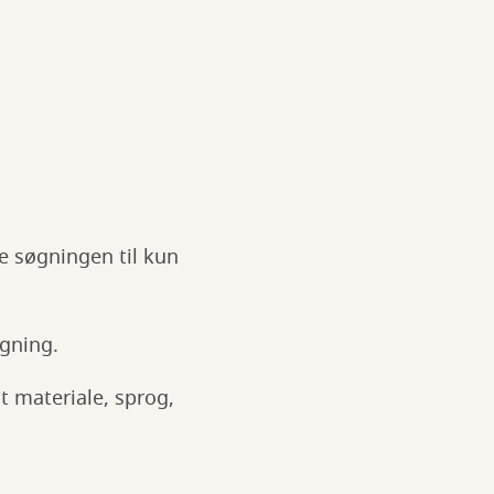
e søgningen til kun
øgning.
lt materiale, sprog,