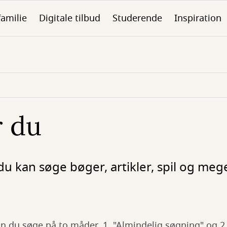
familie
Digitale tilbud
Studerende
Inspiration
r du
du kan søge bøger, artikler, spil og meg
 du søge på to måder. 1. "Almindelig søgning" og 2.