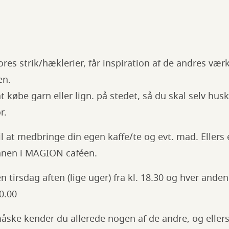
res strik/hæklerier, får inspiration af de andres vær
en.
t købe garn eller lign. på stedet, så du skal selv hus
r.
 at medbringe din egen kaffe/te og evt. mad. Ellers 
 ganen i MAGION caféen.
 tirsdag aften (lige uger) fra kl. 18.30 og hver and
10.00
måske kender du allerede nogen af de andre, og elle