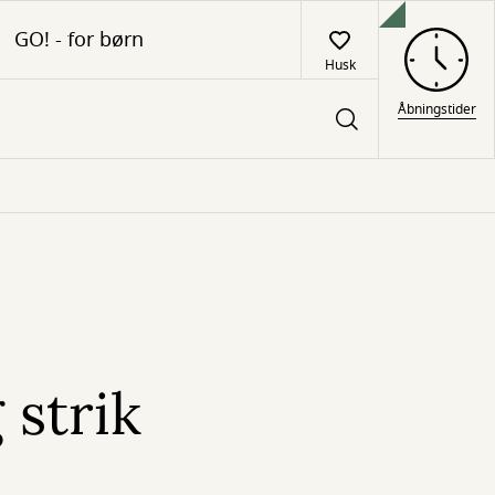
GO! - for børn
Husk
Åbningstider
strik