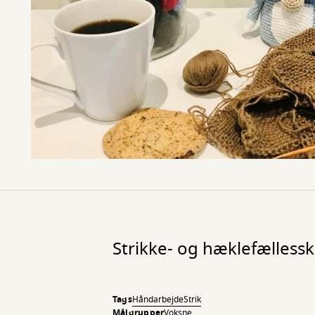
Strikke- og hæklefælless
Tags
Håndarbejde
Strik
Målgrupper
Voksne