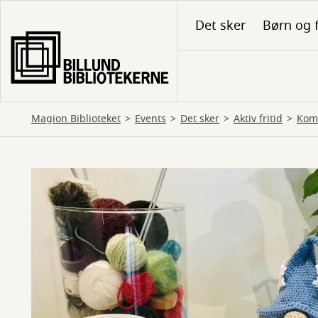
Gå
Det sker
Børn og 
til
hovedindhold
Magion Biblioteket
Events
Det sker
Aktiv fritid
Kom 