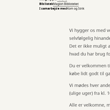
Bibliotek
Magion Biblioteket
I samarbejde med
Kom og Strik
Vi hygger os med vo
selvfølgelig hinand
Det er ikke muligt a
hvad du har brug fo
Du er velkommen til
købe lidt godt til
Vi mødes hver anden
(ulige uger) fra kl. 
Alle er velkomne, 