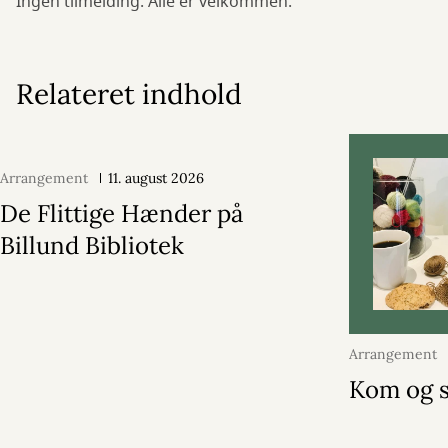
Ingen tilmelding. Alle er velkommen.
Relateret indhold
Arrangement
11. august 2026
De Flittige Hænder på
Billund Bibliotek
Arrangement
2026
Kom og s