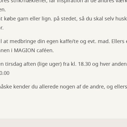
res strik/hæklerier, får inspiration af de andres vær
en.
t købe garn eller lign. på stedet, så du skal selv hus
r.
 at medbringe din egen kaffe/te og evt. mad. Ellers 
 ganen i MAGION caféen.
 tirsdag aften (lige uger) fra kl. 18.30 og hver and
10.00
måske kender du allerede nogen af de andre, og elle