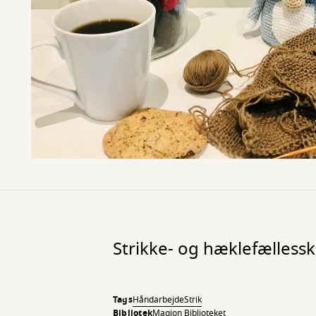
Strikke- og hæklefælless
Tags
Håndarbejde
Strik
Bibliotek
Magion Biblioteket