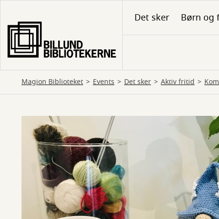
Gå
Det sker
Børn og 
til
hovedindhold
Magion Biblioteket
Events
Det sker
Aktiv fritid
Kom 