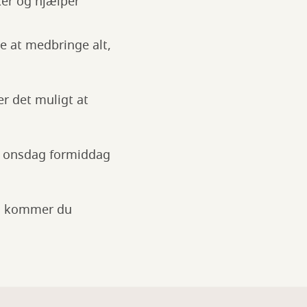
ker og hjælper
ke at medbringe alt,
er det muligt at
en onsdag formiddag
rs kommer du