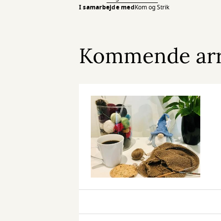
I samarbejde med
Kom og Strik
Kommende ar
Kom