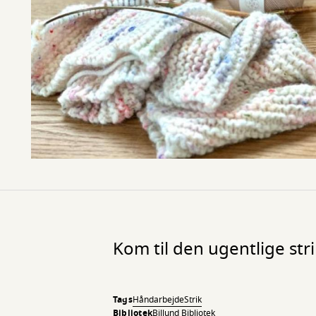
Kom til den ugentlige stri
Tags
Håndarbejde
Strik
Bibliotek
Billund Bibliotek