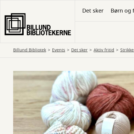
Gå
Det sker
Børn og 
til
hovedindhold
Billund Bibliotek
Events
Det sker
Aktiv fritid
Strikk