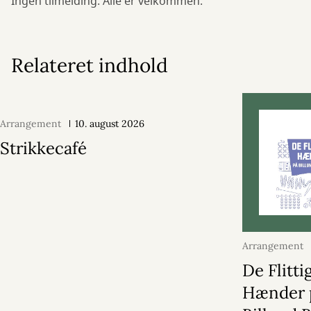
Ingen tilmelding. Alle er velkommen.
Relateret indhold
Arrangement
10. august 2026
Strikkecafé
Arrangement
2026
De Flitti
Hænder 