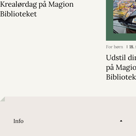
Krealørdag på Magion
Biblioteket
For børn
18.
Udstil d
på Magi
Bibliote
Info