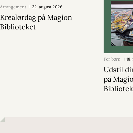
Arrangement
22. august 2026
Krealørdag på Magion
Biblioteket
For børn
18.
Udstil d
på Magi
Bibliote