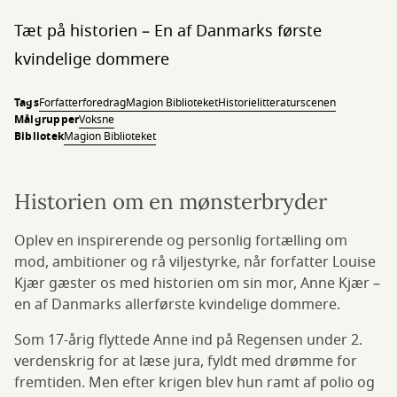
Tæt på historien – En af Danmarks første
kvindelige dommere
Tags
Forfatterforedrag
Magion Biblioteket
Historie
litteraturscenen
Målgrupper
Voksne
Bibliotek
Magion Biblioteket
Historien om en mønsterbryder
Oplev en inspirerende og personlig fortælling om
mod, ambitioner og rå viljestyrke, når forfatter Louise
Kjær gæster os med historien om sin mor, Anne Kjær –
en af Danmarks allerførste kvindelige dommere.
Som 17-årig flyttede Anne ind på Regensen under 2.
verdenskrig for at læse jura, fyldt med drømme for
fremtiden. Men efter krigen blev hun ramt af polio og