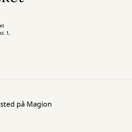
et
t. 1,
rksted på Magion