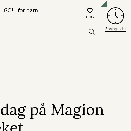
GO! - for børn
Husk
Åbningstider
rdag på Magion
eket