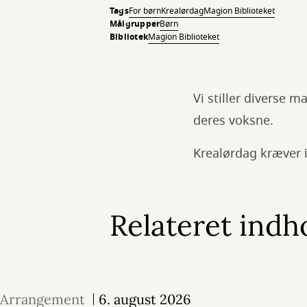
Tags
For børn
Krealørdag
Magion Biblioteket
Målgrupper
Børn
Bibliotek
Magion Biblioteket
Vi stiller diverse m
deres voksne.
Krealørdag kræver 
Relateret indh
Arrangement
6. august 2026