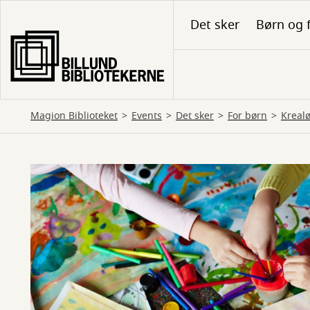
Gå
Det sker
Børn og 
til
hovedindhold
Magion Biblioteket
Events
Det sker
For børn
Kreal