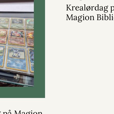
Krealørdag 
Magion Bibli
g på Magion