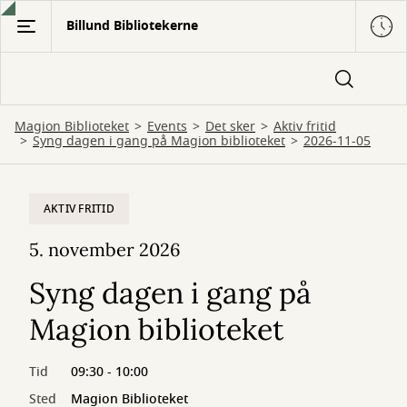
Gå
Billund Bibliotekerne
til
hovedindhold
Magion Biblioteket
Events
Det sker
Aktiv fritid
Syng dagen i gang på Magion biblioteket
2026-11-05
AKTIV FRITID
5. november 2026
Syng dagen i gang på
Magion biblioteket
Tid
09:30 - 10:00
Sted
Magion Biblioteket