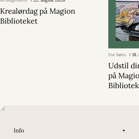
Arrangement
22. august 2026
Krealørdag på Magion
Biblioteket
For børn
18.
Udstil d
på Magi
Bibliote
Info