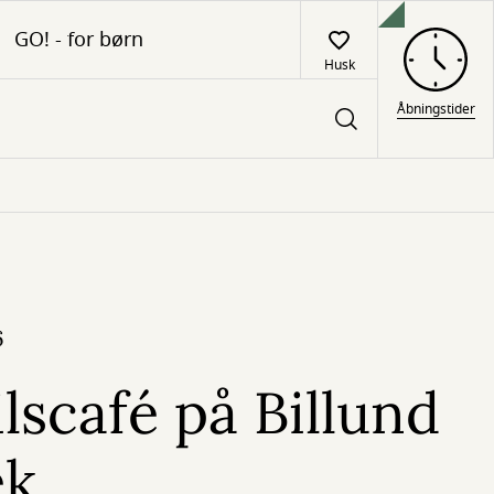
GO! - for børn
Husk
Åbningstider
6
lscafé på Billund
ek