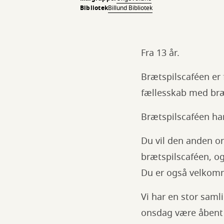
Bibliotek
Billund Bibliotek
Fra 13 år.
Brætspilscaféen er 
fællesskab med br
Brætspilscaféen har
Du vil den anden on
brætspilscaféen, og
Du er også velkomm
Vi har en stor saml
onsdag være åbent t