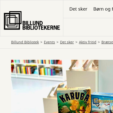
Gå
Det sker
Børn og 
til
hovedindhold
Billund Bibliotek
Events
Det sker
Aktiv fritid
Brætsp