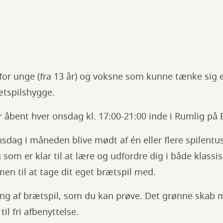
for unge (fra 13 år) og voksne som kunne tænke sig 
ætspilshygge.
 åbent hver onsdag kl. 17:00-21:00 inde i Rumlig på B
sdag i måneden blive mødt af én eller flere spilentu
 som er klar til at lære og udfordre dig i både klassi
en til at tage dit eget brætspil med.
ing af brætspil, som du kan prøve. Det grønne skab me
il fri afbenyttelse.