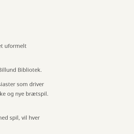
et uformelt
illund Bibliotek.
siaster som driver
ske og nye brætspil.
d spil, vil hver