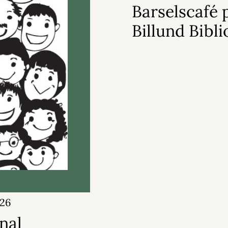
Barselscafé 
Billund Bibli
026
nal