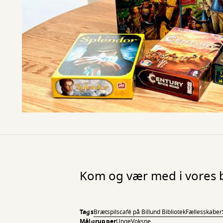
Kom og vær med i vores br
Tags
Brætspilscafé på Billund Bibliotek
Fællesskaber
Målgrupper
Unge
Voksne