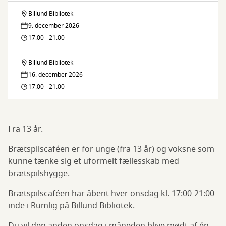
Billund
Billund Bibliotek
Brætspilscafé
Bibliotek
9. december 2026
på
17:00 - 21:00
Billund
Billund Bibliotek
Brætspilscafé
Bibliotek
16. december 2026
på
17:00 - 21:00
Billund
Bibliotek
Fra 13 år.
Brætspilscaféen er for unge (fra 13 år) og voksne som
kunne tænke sig et uformelt fællesskab med
brætspilshygge.
Brætspilscaféen har åbent hver onsdag kl. 17:00-21:00
inde i Rumlig på Billund Bibliotek.