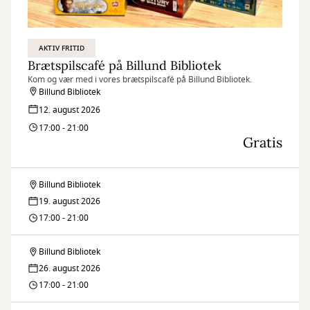
AKTIV FRITID
Brætspilscafé på Billund Bibliotek
Kom og vær med i vores brætspilscafé på Billund Bibliotek.
Billund Bibliotek
12. august 2026
17:00 - 21:00
Gratis
Billund Bibliotek
Brætspilscafé
19. august 2026
på
17:00 - 21:00
Billund
Billund Bibliotek
Brætspilscafé
Bibliotek
26. august 2026
på
17:00 - 21:00
Billund