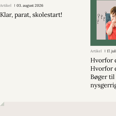
Artikel
03. august 2026
Klar, parat, skolestart!
Artikel
17. ju
Hvorfor 
Hvorfor 
Bøger til
nysgerri