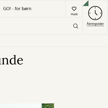
GO! - for børn
Husk
Åbningstider
unde