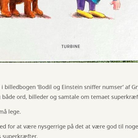
billedbogen ’Bodil og Einstein sniffer numser’ af G
både ord, billeder og samtale om temaet superkræ
små lege.
d for at være nysgerrige på det at være god til noget
 superkræfter.