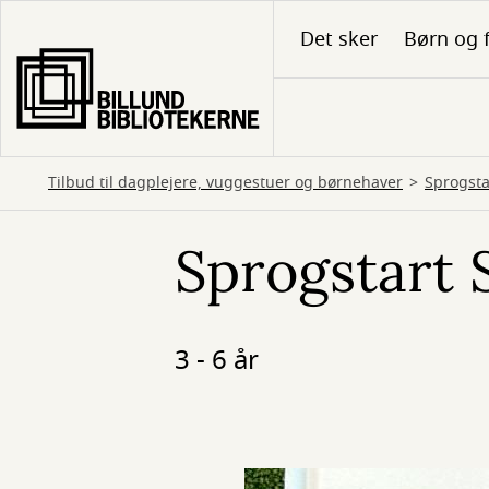
Gå
Det sker
Børn og 
til
hovedindhold
Tilbud til dagplejere, vuggestuer og børnehaver
Sprogsta
Sprogstart 
3 - 6 år