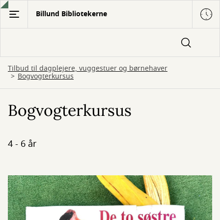
Gå
Billund Bibliotekerne
til
hovedindhold
Tilbud til dagplejere, vuggestuer og børnehaver
Bogvogterkursus
Bogvogterkursus
4 - 6 år