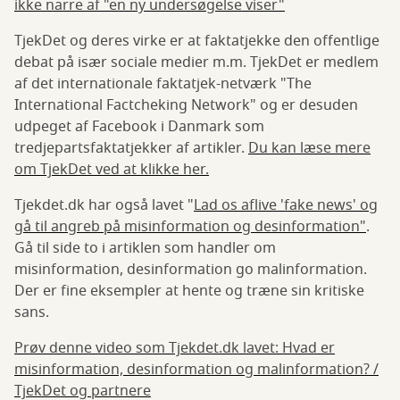
ikke narre af "en ny undersøgelse viser"
TjekDet og deres virke er at faktatjekke den offentlige
debat på især sociale medier m.m. TjekDet er medlem
af det internationale faktatjek-netværk "The
International Factcheking Network" og er desuden
udpeget af Facebook i Danmark som
tredjepartsfaktatjekker af artikler.
Du kan læse mere
om TjekDet ved at klikke her.
Tjekdet.dk har også lavet "
Lad os aflive 'fake news' og
gå til angreb på misinformation og desinformation"
.
Gå til side to i artiklen som handler om
misinformation, desinformation go malinformation.
Der er fine eksempler at hente og træne sin kritiske
sans.
Prøv denne video som Tjekdet.dk lavet: Hvad er
misinformation, desinformation og malinformation? /
TjekDet og partnere