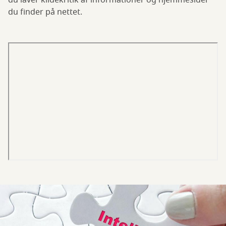
du laver kildekritik af informationer og hjemmesider
du finder på nettet.