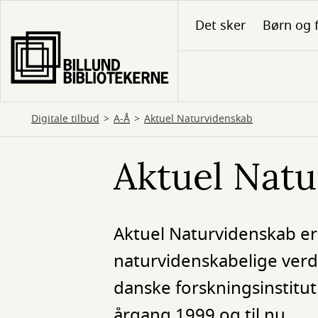
Gå
Det sker
Børn og 
til
hovedindhold
Digitale tilbud
A-Å
Aktuel Naturvidenskab
Aktuel Nat
Aktuel Naturvidenskab er
naturvidenskabelige verde
danske forskningsinstitut
årgang 1999 og til nu.