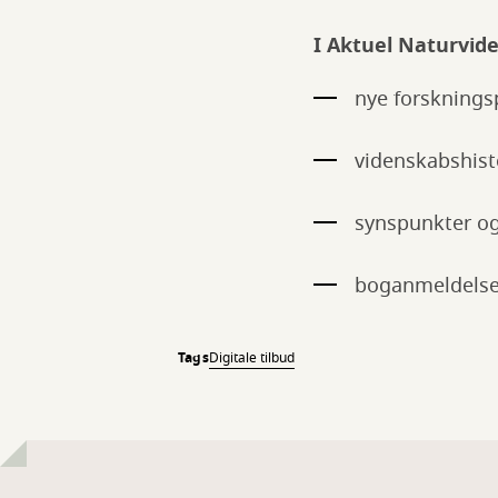
I Aktuel Naturvide
nye forskningsp
videnskabshisto
synspunkter o
boganmeldelse
Tags
Digitale tilbud