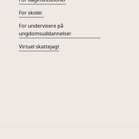
For daginstitutioner
For skoler
For undervisere på
ungdomsuddannelser
Virtuel skattejagt