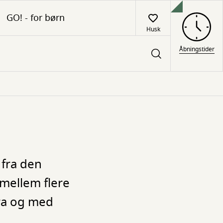
GO! - for børn
Husk
Åbningstider
 fra den
 mellem flere
fra og med