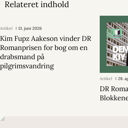
Relateret indhold
Artikel
13. juni 2026
Kim Fupz Aakeson vinder DR
Romanprisen for bog om en
drabsmand på
pilgrimsvandring
Artikel
28. a
DR Roma
Blokken