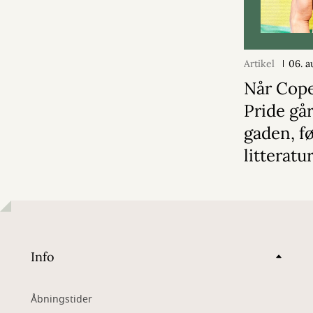
Artikel
06. a
Når Cop
Pride gå
gaden, f
litterat
Info
Åbningstider