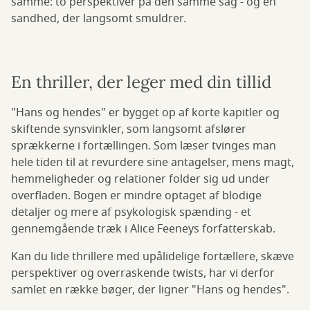
samme: to perspektiver på den samme sag - og en
sandhed, der langsomt smuldrer.
En thriller, der leger med din tillid
"Hans og hendes" er bygget op af korte kapitler og
skiftende synsvinkler, som langsomt afslører
sprækkerne i fortællingen. Som læser tvinges man
hele tiden til at revurdere sine antagelser, mens magt,
hemmeligheder og relationer folder sig ud under
overfladen. Bogen er mindre optaget af blodige
detaljer og mere af psykologisk spænding - et
gennemgående træk i Alice Feeneys forfatterskab.
Kan du lide thrillere med upålidelige fortællere, skæve
perspektiver og overraskende twists, har vi derfor
samlet en række bøger, der ligner "Hans og hendes".