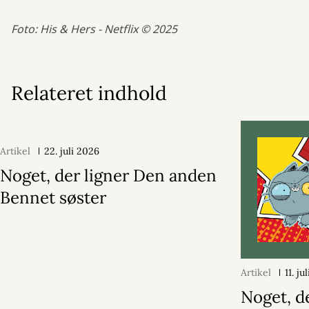
Foto: His & Hers - Netflix © 2025
Relateret indhold
Artikel
22. juli 2026
Noget, der ligner Den anden
Bennet søster
Artikel
11. ju
Noget, d