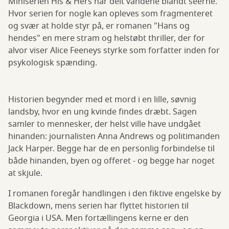
Miniserien His & Hers har delt vandene blandt seerne.
Hvor serien for nogle kan opleves som fragmenteret
og svær at holde styr på, er romanen "Hans og
hendes" en mere stram og helstøbt thriller, der for
alvor viser Alice Feeneys styrke som forfatter inden for
psykologisk spænding.
Historien begynder med et mord i en lille, søvnig
landsby, hvor en ung kvinde findes dræbt. Sagen
samler to mennesker, der helst ville have undgået
hinanden: journalisten Anna Andrews og politimanden
Jack Harper. Begge har de en personlig forbindelse til
både hinanden, byen og offeret - og begge har noget
at skjule.
I romanen foregår handlingen i den fiktive engelske by
Blackdown, mens serien har flyttet historien til
Georgia i USA. Men fortællingens kerne er den