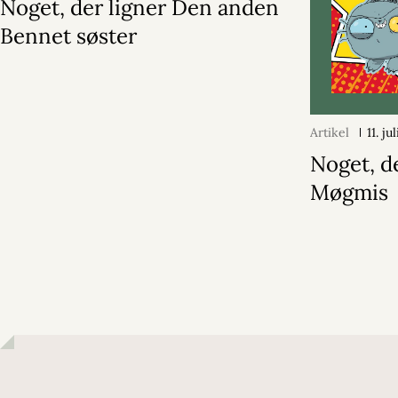
Noget, der ligner Den anden
Bennet søster
Artikel
11. ju
Noget, d
Møgmis