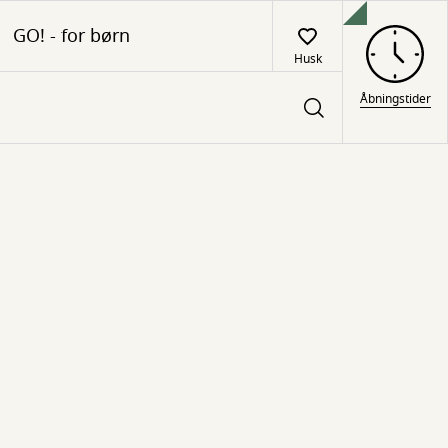
GO! - for børn
Husk
Åbningstider