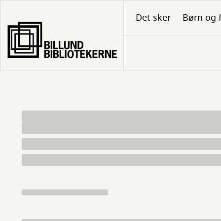
Gå
Det sker
Børn og 
til
hovedindhold