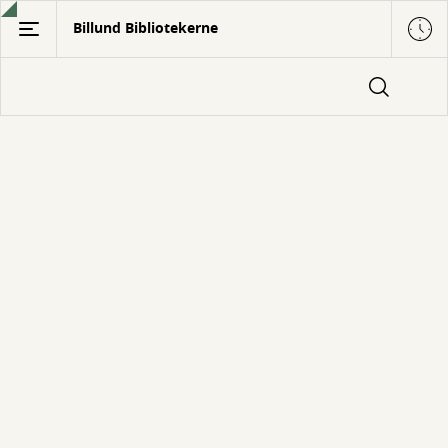
Gå
Billund Bibliotekerne
til
hovedindhold