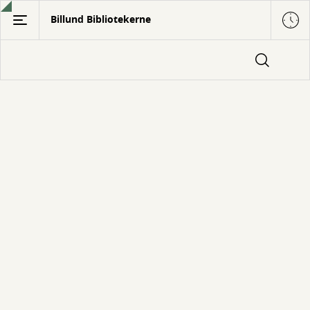
Gå
Billund Bibliotekerne
til
hovedindhold