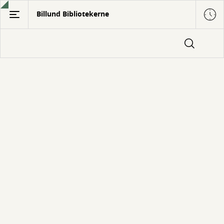
Gå
Billund Bibliotekerne
til
hovedindhold