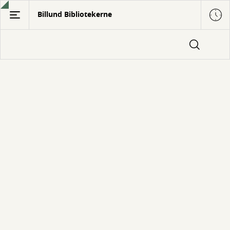
Gå
Billund Bibliotekerne
til
hovedindhold