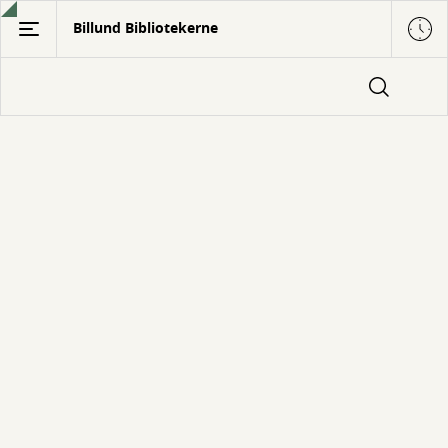
Gå
Billund Bibliotekerne
til
hovedindhold