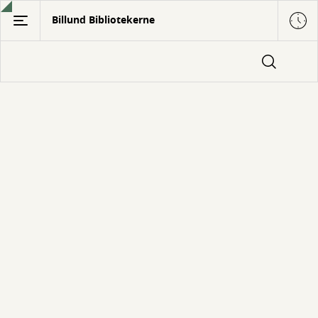
Gå
Billund Bibliotekerne
til
hovedindhold