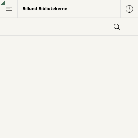
Gå
Billund Bibliotekerne
til
hovedindhold