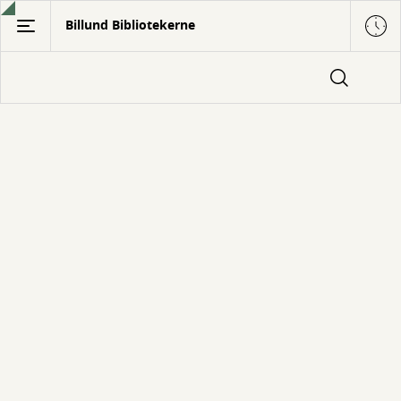
Gå
Billund Bibliotekerne
til
hovedindhold