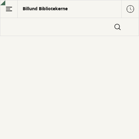
Gå
Billund Bibliotekerne
til
hovedindhold