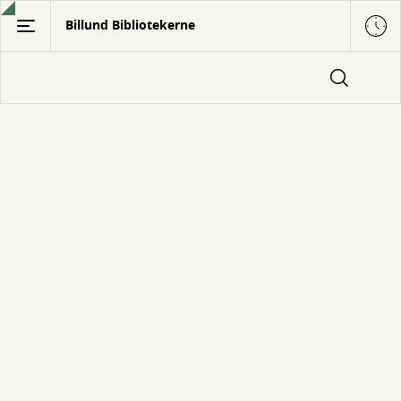
Gå
Billund Bibliotekerne
til
hovedindhold