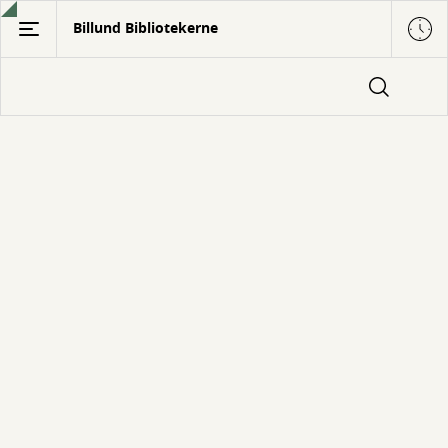
Gå
Billund Bibliotekerne
til
hovedindhold