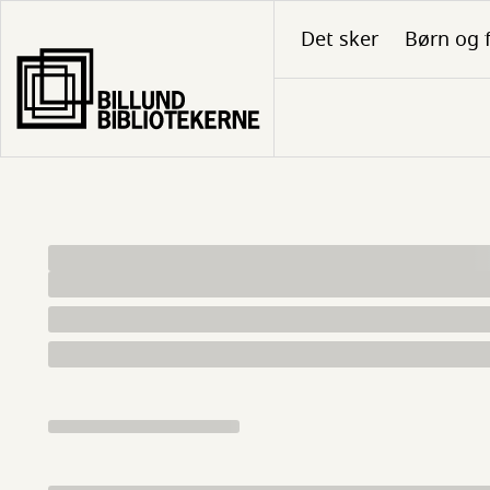
Gå
Det sker
Børn og 
til
hovedindhold