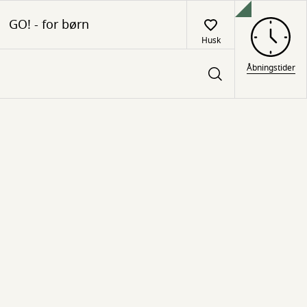
GO! - for børn
Husk
Åbningstider