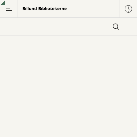
Gå
Billund Bibliotekerne
til
hovedindhold