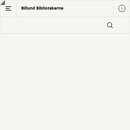
Gå
Billund Bibliotekerne
til
hovedindhold