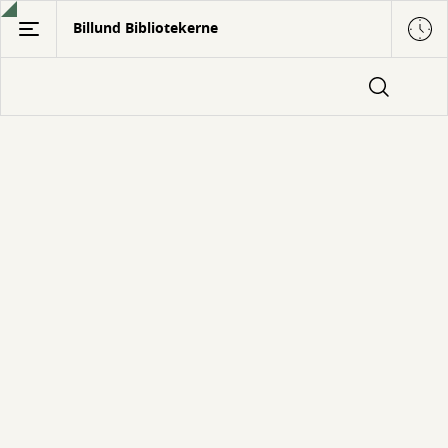
Gå
Billund Bibliotekerne
til
hovedindhold