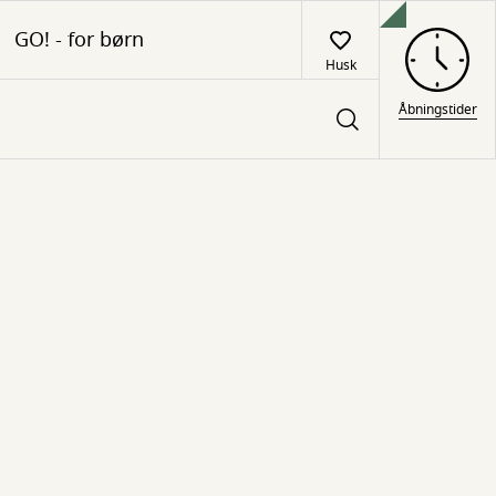
GO! - for børn
Husk
Åbningstider