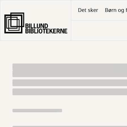
Gå
Det sker
Børn og 
til
hovedindhold