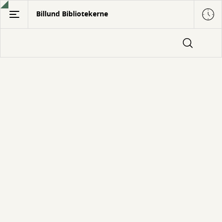
Gå
Billund Bibliotekerne
til
hovedindhold