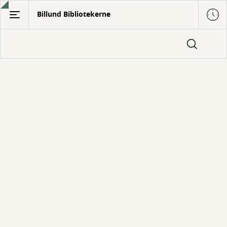
Gå
Billund Bibliotekerne
til
hovedindhold