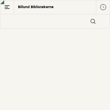
Gå
Billund Bibliotekerne
til
hovedindhold