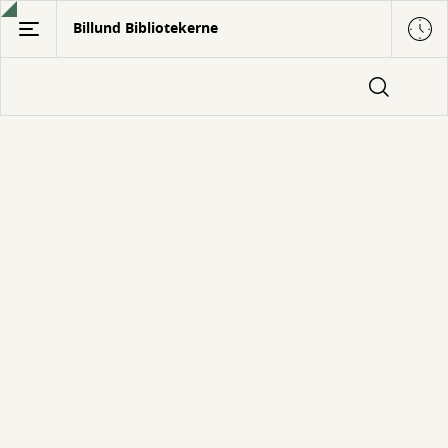
Gå
Billund Bibliotekerne
til
hovedindhold